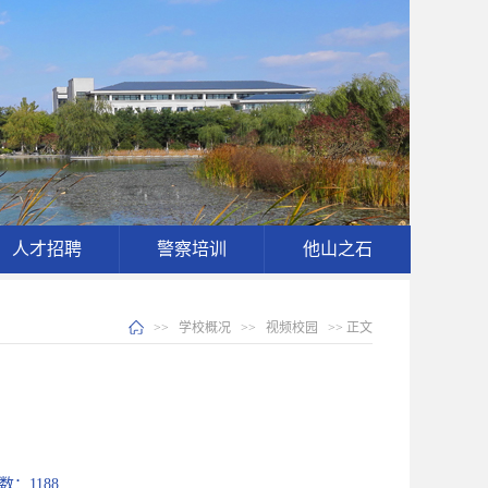
人才招聘
警察培训
他山之石
>>
学校概况
>>
视频校园
>> 正文
次数：
1188