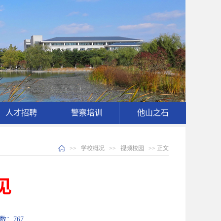
人才招聘
警察培训
他山之石
>>
学校概况
>>
视频校园
>> 正文
见
次数：
767