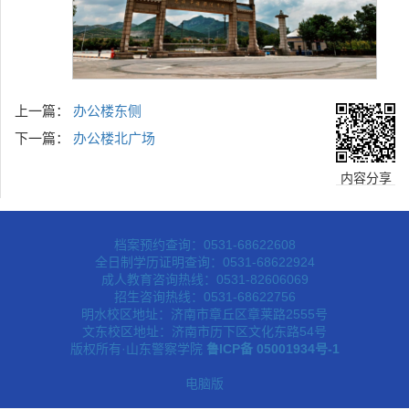
上一篇：
办公楼东侧
下一篇：
办公楼北广场
内容分享
档案预约查询：0531-68622608
全日制学历证明查询：0531-68622924
成人教育咨询热线：0531-82606069
招生咨询热线：0531-68622756
明水校区地址：济南市章丘区章莱路2555号
文东校区地址：济南市历下区文化东路54号
版权所有·山东警察学院
鲁ICP备 05001934号-1
电脑版