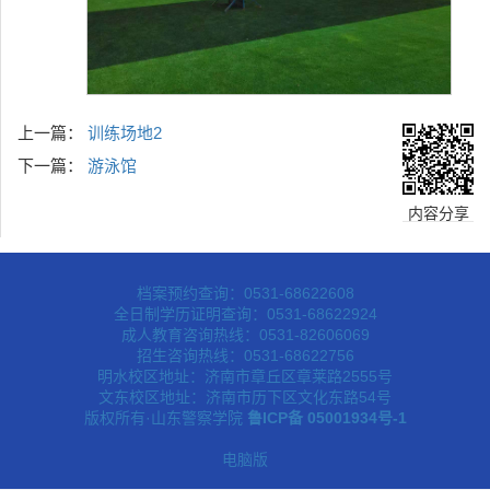
上一篇：
训练场地2
下一篇：
游泳馆
内容分享
档案预约查询：0531-68622608
全日制学历证明查询：0531-68622924
成人教育咨询热线：0531-82606069
招生咨询热线：0531-68622756
明水校区地址：济南市章丘区章莱路2555号
文东校区地址：济南市历下区文化东路54号
版权所有·山东警察学院
鲁ICP备 05001934号-1
电脑版