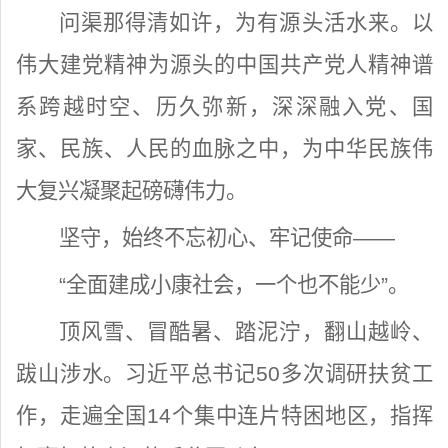
问渠那得清如许，为有源头活水来。以
伟大建党精神为源头的中国共产党人精神谱
系跨越时空、历久弥新，深深融入党、国
家、民族、人民的血脉之中，为中华民族伟
大复兴凝聚起磅礴伟力。
坚守，始终不忘初心、牢记使命——
“全面建成小康社会，一个也不能少”。
顶风雪、冒酷暑、踏泥泞，翻山越岭、
跋山涉水。习近平总书记50多次调研扶贫工
作，走遍全国14个集中连片特困地区，指挥