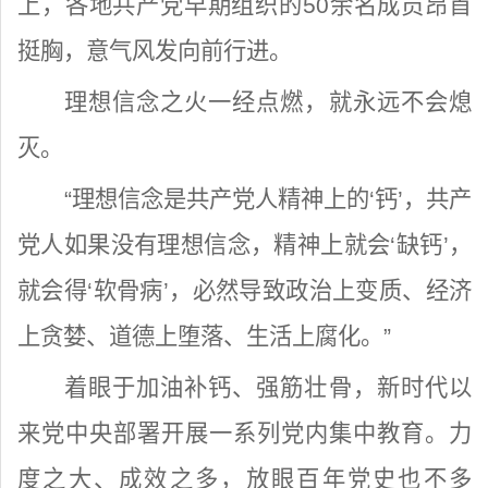
上，各地共产党早期组织的50余名成员昂首
挺胸，意气风发向前行进。
理想信念之火一经点燃，就永远不会熄
灭。
“理想信念是共产党人精神上的‘钙’，共产
党人如果没有理想信念，精神上就会‘缺钙’，
就会得‘软骨病’，必然导致政治上变质、经济
上贪婪、道德上堕落、生活上腐化。”
着眼于加油补钙、强筋壮骨，新时代以
来党中央部署开展一系列党内集中教育。力
度之大、成效之多，放眼百年党史也不多