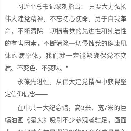
习近平总书记深刻指出：“只要大力弘扬
伟大建党精神，不忘初心使命，勇于自我革
命，不断清除一切损害党的先进性和纯洁性
的有害因素，不断清除一切侵蚀党的健康肌
体的病原体，我们就一定能够确保党不变
质、不变色、不变味。”
永葆先进性，从伟大建党精神中获得坚
定信仰信念——
在中共一大纪念馆，高3米、宽7米的巨
幅油画《星火》吸引不少参观者驻足。画面