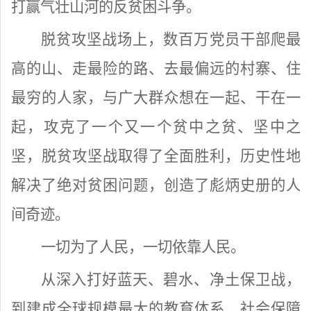
打赢气壮山河的反贫困斗争。
脱贫攻坚战场上，数百万党员干部爬最
高的山、走最险的路、去最偏远的村寨、住
最穷的人家，与广大群众想在一起、干在一
起，攻克了一个又一个贫中之贫、坚中之
坚，脱贫攻坚战取得了全面胜利，历史性地
解决了绝对贫困问题，创造了彪炳史册的人
间奇迹。
一切为了人民，一切依靠人民。
从深入打好蓝天、碧水、净土保卫战，
到建成全球规模最大的教育体系、社会保障