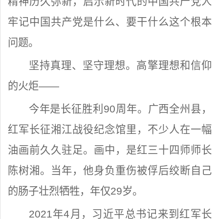
精神历久弥新，启示新时代的中国共产党人
牢记中国共产党是什么、要干什么这个根本
问题。
坚持真理、坚守理想。高擎理想和信仰
的火炬——
今年是长征胜利90周年。广西全州县，
红军长征湘江战役纪念馆里，不少人在一幅
油画前久久驻足。画中，是红三十四师师长
陈树湘。当年，他身负重伤被俘后绞断自己
的肠子壮烈牺牲，年仅29岁。
2021年4月，习近平总书记来到红军长