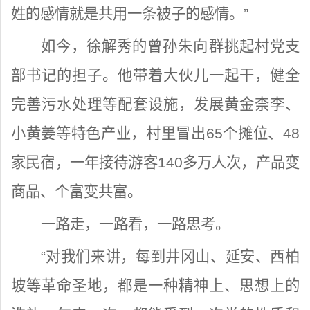
姓的感情就是共用一条被子的感情。”
如今，徐解秀的曾孙朱向群挑起村党支
部书记的担子。他带着大伙儿一起干，健全
完善污水处理等配套设施，发展黄金柰李、
小黄姜等特色产业，村里冒出65个摊位、48
家民宿，一年接待游客140多万人次，产品变
商品、个富变共富。
一路走，一路看，一路思考。
“对我们来讲，每到井冈山、延安、西柏
坡等革命圣地，都是一种精神上、思想上的