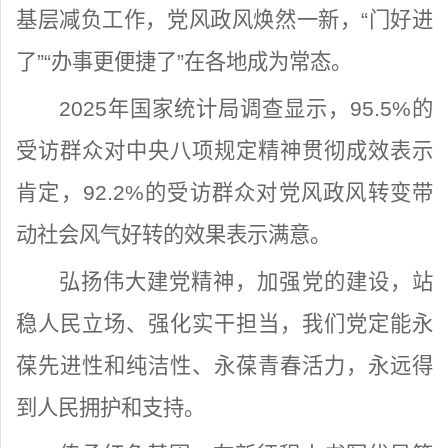
基层减负工作，党风政风焕然一新，“门好进
了”“办事更便捷了”在各地成为常态。
2025年国家统计局调查显示，95.5%的
受访群众对中央八项规定精神贯彻成效表示
肯定，92.2%的受访群众对党风政风转变带
动社会风气好转的效果表示满意。
弘扬伟大建党精神，加强党的建设，站
稳人民立场、强化实干担当，我们党定能永
葆先进性和纯洁性、永葆青春活力，永远得
到人民拥护和支持。