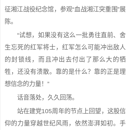
征湘江战役纪念馆，参观“血战湘江突重围”展
陈。
“试想，如果没有这么一批勇往直前、舍
生忘死的红军将士，红军怎么可能冲出敌人
的封锁线，而且冲出去付出了那么大的牺
牲，还没有溃散。靠的是什么？靠的正是理
想信念的力量！”
话音落处，久久回荡。
站在建党105周年的节点上回望，这股信
仰的力量穿越世纪风雨，依然澎湃如初。手