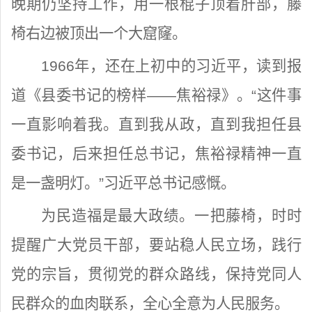
晚期仍坚持工作，用一根棍子顶着肝部，藤
椅右边被顶出一个大窟窿。
1966年，还在上初中的习近平，读到报
道《县委书记的榜样——焦裕禄》。“这件事
一直影响着我。直到我从政，直到我担任县
委书记，后来担任总书记，焦裕禄精神一直
是一盏明灯。”习近平总书记感慨。
为民造福是最大政绩。一把藤椅，时时
提醒广大党员干部，要站稳人民立场，践行
党的宗旨，贯彻党的群众路线，保持党同人
民群众的血肉联系，全心全意为人民服务。