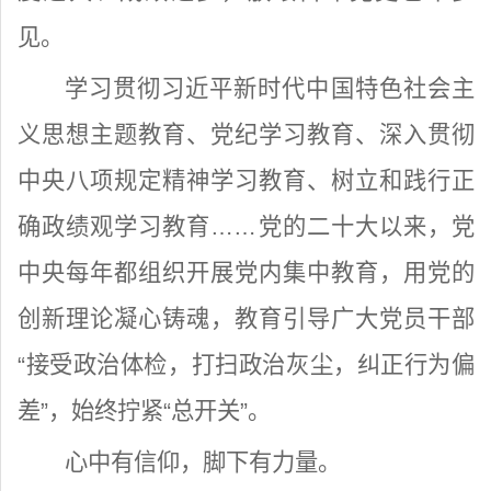
见。
学习贯彻习近平新时代中国特色社会主
义思想主题教育、党纪学习教育、深入贯彻
中央八项规定精神学习教育、树立和践行正
确政绩观学习教育……党的二十大以来，党
中央每年都组织开展党内集中教育，用党的
创新理论凝心铸魂，教育引导广大党员干部
“接受政治体检，打扫政治灰尘，纠正行为偏
差”，始终拧紧“总开关”。
心中有信仰，脚下有力量。