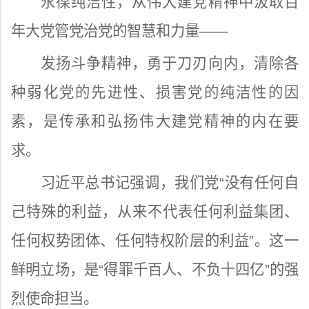
永葆纯洁性，从伟大建党精神中汲取百
年大党管党治党的智慧和力量——
发扬斗争精神，勇于刀刃向内，清除各
种弱化党的先进性、损害党的纯洁性的因
素，是传承和弘扬伟大建党精神的内在要
求。
习近平总书记强调，我们党“没有任何自
己特殊的利益，从来不代表任何利益集团、
任何权势团体、任何特权阶层的利益”。这一
鲜明立场，是“得罪千百人、不负十四亿”的强
烈使命担当。