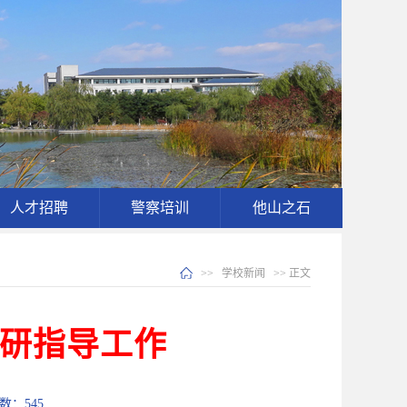
人才招聘
警察培训
他山之石
>>
学校新闻
>> 正文
研指导工作
次数：
545