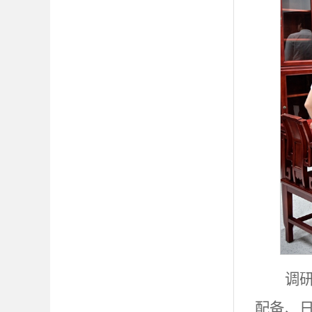
调
配备、