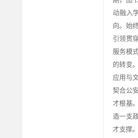
期，图
动融入
向。始
引领贯
服务模
的转变
应用与
契合公
才根基
造一支
才支撑