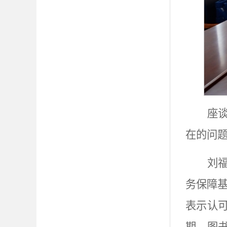
座
在的问
刘
务保障
表示认