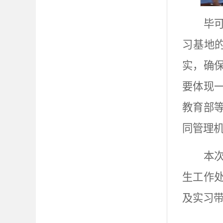
毕
习基地
实，确
要体现一
教育部
同管理
本
生工作
及实习