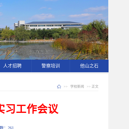
人才招聘
警察培训
他山之石
>>
学校新闻
>> 正文
学实习工作会议
次数：
261