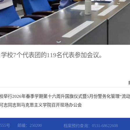
学校7个代表团的119名代表参加会议。
校举行2026年春季学期第十六周升国旗仪式暨5月份警务化管理​“流动红
可志同志到马克思主义学院召开现场办公会
55号
邮编：250200
档案预约查询：0531-68622608