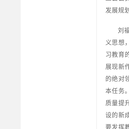
发展规
刘
义思想
习教育
展现新
的绝对
本任务
质量提
设的新
要发挥