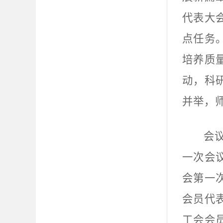
代表大
点任务
培养质
动，科
并举，
会
一次会
会第一
会员代
工会会