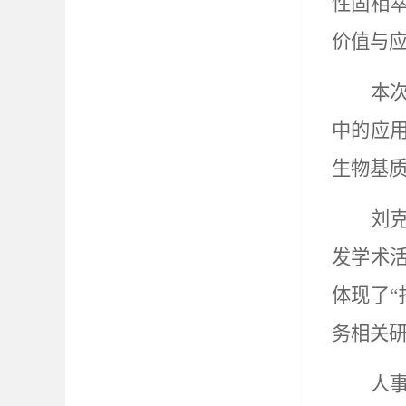
性固相
价值与
本
中的应
生物基
刘
发学术
体现了
务相关
人