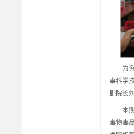
为
事科学
副院长
本
毒物毒