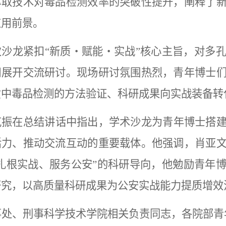
萃取技术对毒品检测效率的突破性提升，阐释了
应用前景。
次沙龙紧扣“新质・赋能・实战”核心主旨，对多
用展开交流研讨。现场研讨氛围热烈，青年博士
质中毒品检测的方法验证、科研成果向实战装备转
克振在总结讲话中指出，学术沙龙为青年博士搭
活力、推动交流互动的重要载体。他强调，肖亚
“扎根实战、服务公安”的科研导向，他勉励青年
研究，以高质量科研成果为公安实战能力提质增效
事处、刑事科学技术学院相关负责同志，各院部青