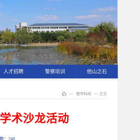
人才招聘
警察培训
他山之石
>>
教学科研
>> 正文
学术沙龙活动
次数：
240