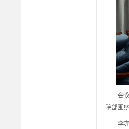
会
院部围
李