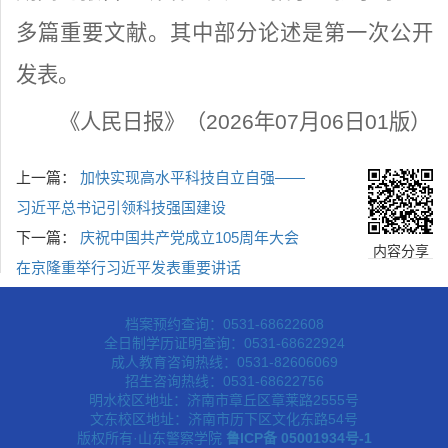
多篇重要文献。其中部分论述是第一次公开
发表。
《人民日报》（2026年07月06日01版）
上一篇：
加快实现高水平科技自立自强——
习近平总书记引领科技强国建设
下一篇：
庆祝中国共产党成立105周年大会
内容分享
在京隆重举行习近平发表重要讲话
档案预约查询：0531-68622608
全日制学历证明查询：0531-68622924
成人教育咨询热线：0531-82606069
招生咨询热线：0531-68622756
明水校区地址：济南市章丘区章莱路2555号
文东校区地址：济南市历下区文化东路54号
版权所有·山东警察学院
鲁ICP备 05001934号-1