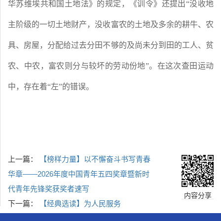
华苏维埃共和国土地法》的规定，《训令》还提出“没收地
主阶级的一切土地财产，没收富农的土地及多余的耕牛、农
具、房屋，分配给过去分田不够的及尚未分到田的工人、贫
农、中农，富农则分与较坏的劳动份地”。在这次查田运动
中，存在着“左”的错误。
上一篇：
【榜样力量】以不懈奋斗书写青春
华章——2026年度中国青年五四奖章暨新时
代青年先锋奖获奖者速写
内容分享
下一篇：
【经典选读】为人民服务