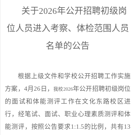
关于
202
6
年公开招聘
初级岗
位人员
进入考察
、体检
范围人
员
名单
的公告
根据上级文件和
学校
公开招聘工作实施
方案
，
4
月
26
日，
年公开
招聘初级岗位
我校
2026
的
面试
和
体能测评工作在
文化东路
校区进
行，经
笔试、
面试
、职业心理素质测评和
体
能测评，
按照
公告
要求
1:1.5的比例
，
共有
13