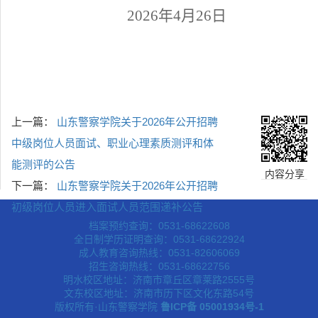
202
6
年
4
月
26
日
上一篇：
山东警察学院关于2026年公开招聘
中级岗位人员面试、职业心理素质测评和体
能测评的公告
内容分享
下一篇：
山东警察学院关于2026年公开招聘
初级岗位人员进入面试人员范围递补公告
档案预约查询：0531-68622608
全日制学历证明查询：0531-68622924
成人教育咨询热线：0531-82606069
招生咨询热线：0531-68622756
明水校区地址：济南市章丘区章莱路2555号
文东校区地址：济南市历下区文化东路54号
版权所有·山东警察学院
鲁ICP备 05001934号-1