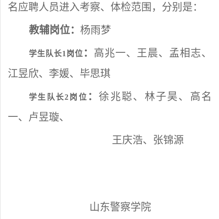
名
应聘人员
进入考察
、体检
范围，分别是：
教辅岗位
：
杨雨梦
：
高兆一、王晨、孟相志、
学生队长
1岗位
江昱欣、李媛、毕思琪
：
徐兆聪、林子昊、高名
学生队长
2岗位
一、卢昱璇、
王庆浩、张锦源
山东警察学院