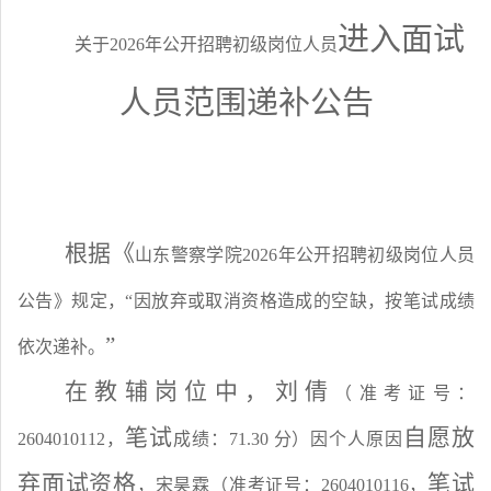
进入面试
关于
2026年公开招聘初级岗位人员
人员范围递补公告
根据《
山东警察学院
2026年公开招聘初级岗位人员
公告
》规定，
“
因放弃或取消资格造成的空缺，按笔试成绩
”
依次递补。
在
教辅
岗位中，
刘倩
（准考证号：
笔试
自愿
放
2604010112，
成绩：
71.30 分）因个人原因
弃
面试资格
笔试
，宋昊霖（准考证号：
2604010116，