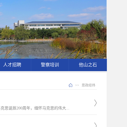
人才招聘
警察培训
他山之石
>>
思政经纬
诞辰200周年，缅怀马克思的伟大...