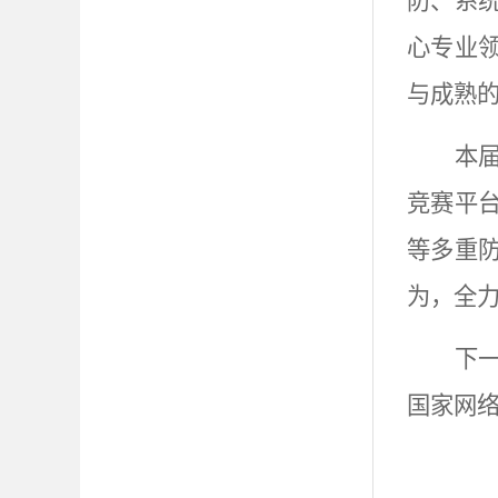
防、系
心专业
与成熟
本
竞赛平
等多重
为，全
下
国家网