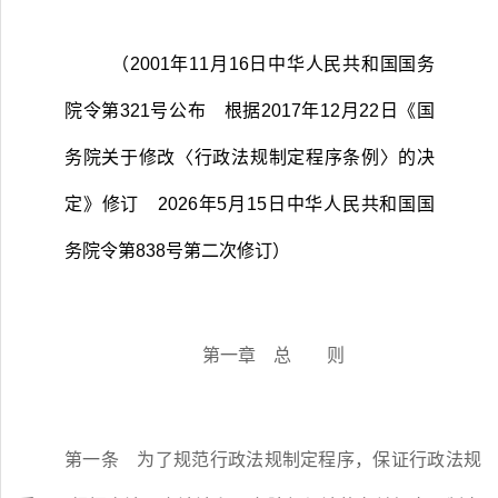
（
2001
年
11
月
16
日中华人民共和国国务
院令第
321
号公布 根据
2017
年
12
月
22
日《国
务院关于修改〈行政法规制定程序条例〉的决
定》修订
2026
年
5
月
15
日中华人民共和国国
务院令第
838
号第二次修订）
第一章 总 则
第一条
为了规范行政法规制定程序，保证行政法规