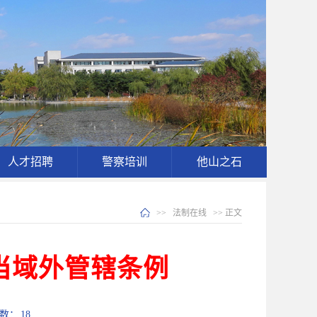
人才招聘
警察培训
他山之石
>>
法制在线
>> 正文
当域外管辖条例
次数：
18