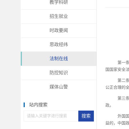
教学科研
招生就业
时政要闻
思政经纬
法制在线
第一
国国家安全
防控知识
第二
媒体山警
公正合理的
第三
站内搜索
政。
外国
益的，中国