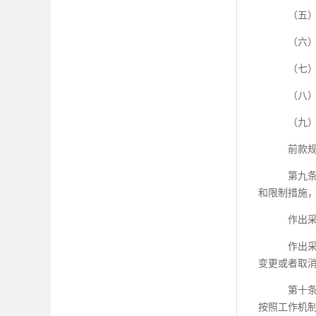
（五
（六
（七
（八
（九
前款
第九
和限制措施
作出
作出
变更或者取
第十
按照工作机