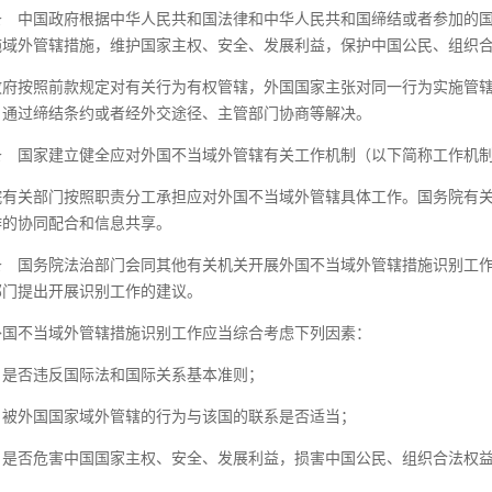
条
中国政府根据中华人民共和国法律和中华人民共和国缔结或者参加的国
施域外管辖措施，维护国家主权、安全、发展利益，保护中国公民、组织
政府按照前款规定对有关行为有权管辖，外国国家主张对同一行为实施管
，通过缔结条约或者经外交途径、主管部门协商等解决。
条
国家建立健全应对外国不当域外管辖有关工作机制（以下简称工作机制
院有关部门按照职责分工承担应对外国不当域外管辖具体工作。国务院有
作的协同配合和信息共享。
条
国务院法治部门会同其他有关机关开展外国不当域外管辖措施识别工作
部门提出开展识别工作的建议。
外国不当域外管辖措施识别工作应当综合考虑下列因素：
）是否违反国际法和国际关系基本准则；
）被外国国家域外管辖的行为与该国的联系是否适当；
）是否危害中国国家主权、安全、发展利益，损害中国公民、组织合法权