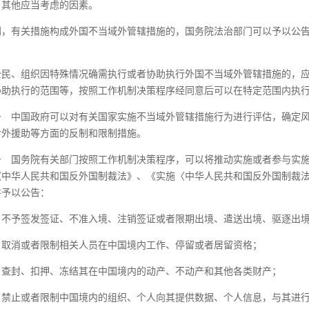
）其他应当考虑的因素。
别，有关措施构成外国不当域外管辖措施的，国务院法治部门可以予以公
公民、组织因特殊情况确需执行或者协助执行外国不当域外管辖措施的，
协助执行的范围等，按照工作机制决策程序经同意后可以在特定范围内执
条
中国政府可以对有关国家实施不当域外管辖措施行为进行评估，确定风
对外援助等方面的反制和限制措施。
条
国务院有关部门按照工作机制决策程序，可以将推动实施或者参与实施
《中华人民共和国反外国制裁法》、《实施〈中华人民共和国反外国制裁
并予以公告：
）不予签发签证、不准入境、注销签证或者限期出境、遣送出境、驱逐出
）取消或者限制相关人员在中国境内工作、停留或者居留资格；
）查封、扣押、冻结其在中国境内的动产、不动产和其他各类财产；
）禁止或者限制中国境内的组织、个人向其提供数据、个人信息，与其进