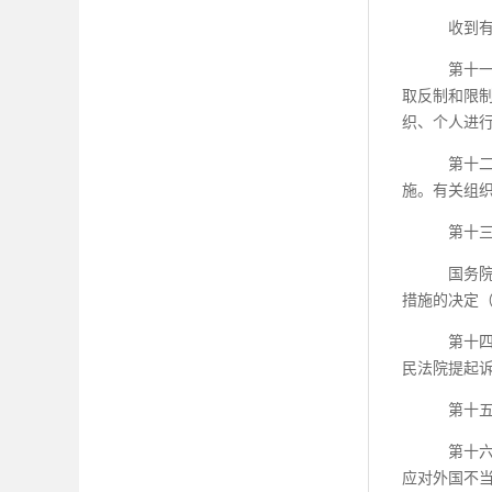
收到
第十
取反制和限
织、个人进
第十
施。有关组
第十
国务
措施的决定
第十
民法院提起
第十
第十
应对外国不