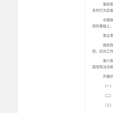
第四
系的行为实
中国
则的基础上
第五
国务
别、应对工
第六
国务院法治
开展
（一
（二
（三