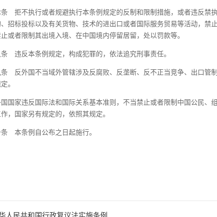
七条
拒不执行或者规避执行本条例规定的反制和限制措施，或者违反禁执
购、招标投标以及有关货物、技术的进出口或者国际服务贸易等活动，禁
禁止或者限制其出境入境、在中国境内停留居留，处以罚款等。
八条
违反本条例规定，构成犯罪的，依法追究刑事责任。
九条
反外国不当域外管辖涉及反腐败、反垄断、反不正当竞争、出口管制
规定。
外国国家违反国际法和国际关系基本准则，不当禁止或者限制中国公民、
工作，国家另有规定的，依照其规定。
十条
本条例自公布之日起施行。
华人民共和国行政复议法实施条例