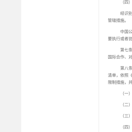
（四
经识
管辖措施。
中国
要执行或者
第七
国际合作、
第八
清单，依照
限制措施，
（一
（二
（三
（四