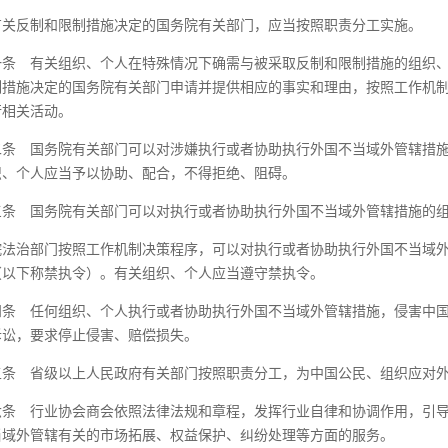
有关反制和限制措施决定的国务院有关部门，应当按照职责分工实施。
一条
有关组织、个人在特殊情况下确需与被采取反制和限制措施的组织、
制措施决定的国务院有关部门申请并提供相应的事实和理由，按照工作机
行相关活动。
二条
国务院有关部门可以对涉嫌执行或者协助执行外国不当域外管辖措施
织、个人应当予以协助、配合，不得拒绝、阻碍。
三条
国务院有关部门可以对执行或者协助执行外国不当域外管辖措施的组
院法治部门按照工作机制决策程序，可以对执行或者协助执行外国不当域
（以下称禁执令）。有关组织、个人应当遵守禁执令。
四条
任何组织、个人执行或者协助执行外国不当域外管辖措施，侵害中国
诉讼，要求停止侵害、赔偿损失。
五条
省级以上人民政府有关部门按照职责分工，为中国公民、组织应对外
六条
行业协会商会依照法律法规和章程，发挥行业自律和协调作用，引导
当域外管辖有关的市场拓展、权益保护、纠纷处理等方面的服务。