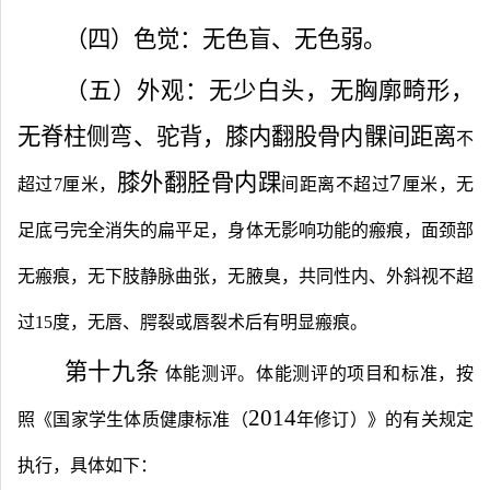
（四）色觉：无色盲、无色弱。
（五）外观：无少白头，无胸廓畸形，
无脊柱侧弯、驼背，膝内翻股骨内髁间距离
不
膝外翻胫骨内
踝
7
超过
7
厘米，
间距离不超过
厘米，无
足底弓完全消失的扁平足，身体无影响功能的瘢痕，面颈部
无瘢痕，无下肢静脉曲张，无腋臭，共同性内、外斜视不超
过
15
度，无唇、腭裂或唇裂术后有明显瘢痕。
第十九条
体能测评。体能测评的项目和标准，按
2014
照《国家学生体质健康标准（
年修订）》的有关规定
执行，具体如下：