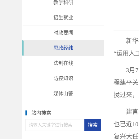
教学科研
招生就业
时政要闻
新华
思政经纬
“运用人
法制在线
3月
防控知识
程建平关
媒体山警
拢过来，
建言
站内搜索
也已近1
复兴大任