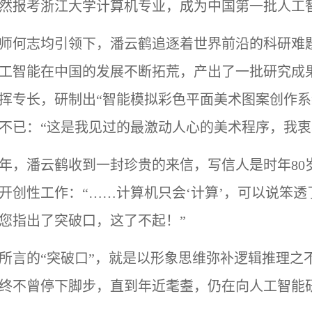
然报考浙江大学计算机专业，成为中国第一批人工
师何志均引领下，潘云鹤追逐着世界前沿的科研难
工智能在中国的发展不断拓荒，产出了一批研究成
挥专长，研制出
“智能模拟彩色平面美术图案创作系
不已：“这是我见过的最激动人心的美术程序，我衷
91年，潘云鹤收到一封珍贵的来信，写信人是时年8
开创性工作：“……计算机只会‘计算’，可以说笨
您指出了突破口，这了不起！”
所言的
“突破口”，就是以形象思维弥补逻辑推理之
终不曾停下脚步，直到年近耄耋，仍在向人工智能研