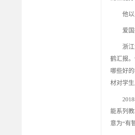
他以
爱国
浙江
鹤汇报。
哪些好的
材对学生
20
能系列教
意为“有