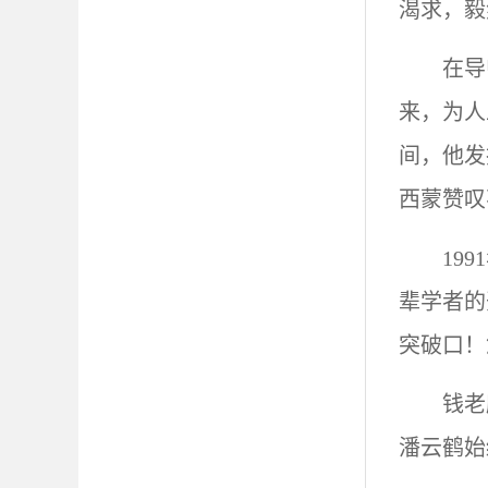
渴求，毅
在导
来，为人
间，他发
西蒙赞叹
19
辈学者的
突破口！
钱老
潘云鹤始