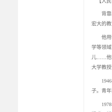
【人民
背靠
宏大的教
他用
学等领域
儿……他
大学教授
19
子。青年
19