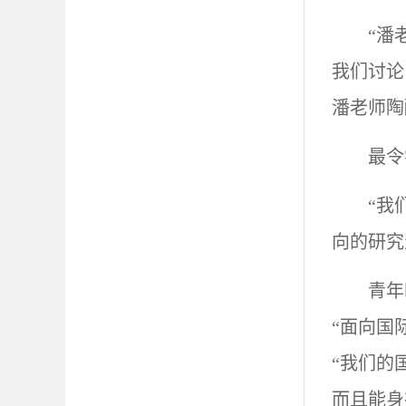
“潘
我们讨论
潘老师陶
最令
“我
向的研究
青年
“面向国
“我们的
而且能身