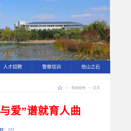
人才招聘
警察培训
他山之石
>>
思政经纬
>> 正文
与爱”谱就育人曲
次数：
222