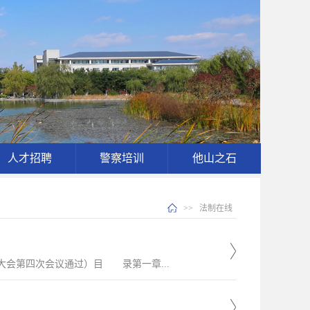
人才招聘
警察培训
他山之石
>>
法制在线
表大会第四次会议通过）目 录第一章...