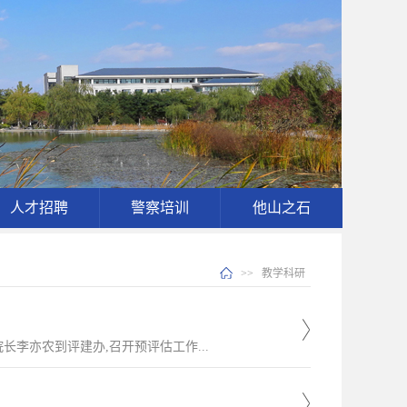
人才招聘
警察培训
他山之石
>>
教学科研
长李亦农到评建办,召开预评估工作...