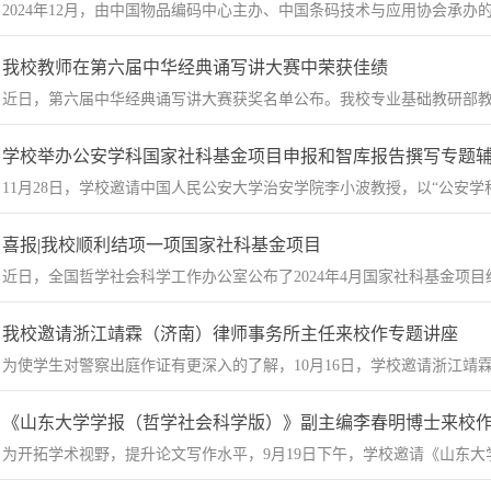
2024年12月，由中国物品编码中心主办、中国条码技术与应用协会承办的“
我校教师在第六届中华经典诵写讲大赛中荣获佳绩
​近日，第六届中华经典诵写讲大赛获奖名单公布。我校专业基础教研部教
学校举办公安学科国家社科基金项目申报和智库报告撰写专题
​11月28日，学校邀请中国人民公安大学治安学院李小波教授，以“公安学
喜报|我校顺利结项一项国家社科基金项目
近日，全国哲学社会科学工作办公室公布了2024年4月国家社科基金项目
我校邀请浙江靖霖（济南）律师事务所主任来校作专题讲座
​为使学生对警察出庭作证有更深入的了解，10月16日，学校邀请浙江靖霖
《山东大学学报（哲学社会科学版）》副主编李春明博士来校
为开拓学术视野，提升论文写作水平，9月19日下午，学校邀请《山东大学