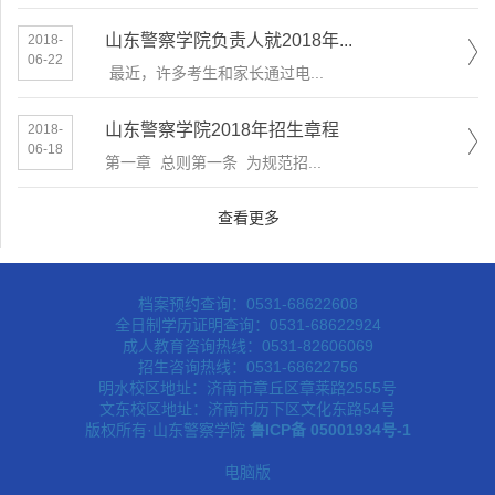
山东警察学院负责人就2018年...
2018-
06-22
​ 最近，许多考生和家长通过电...
山东警察学院2018年招生章程
2018-
06-18
第一章 总则第一条 为规范招...
查看更多
档案预约查询：0531-68622608
全日制学历证明查询：0531-68622924
成人教育咨询热线：0531-82606069
招生咨询热线：0531-68622756
明水校区地址：济南市章丘区章莱路2555号
文东校区地址：济南市历下区文化东路54号
版权所有·山东警察学院
鲁ICP备 05001934号-1
电脑版